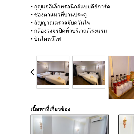
• กุญแจอิเล็กทรอนิกส์แบบคีย์การ์ด
• ช่องตาแมวที่บานประตู
• สัญญาณตรวจจับควันไฟ
• กล้องวงจรปิดทั่วบริเวณโรงแรม
• บันไดหนีไฟ
เนื้อหาที่เกี่ยวข้อง