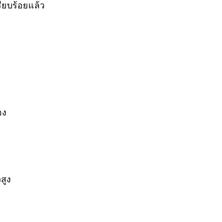
ียบร้อยแล้ว
อง
สูง